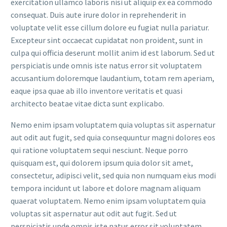
exercitation ullamco laboris nisi ut aliquip ex ea commodo
consequat. Duis aute irure dolor in reprehenderit in
voluptate velit esse cillum dolore eu fugiat nulla pariatur.
Excepteur sint occaecat cupidatat non proident, sunt in
culpa qui officia deserunt mollit anim id est laborum. Sed ut
perspiciatis unde omnis iste natus error sit voluptatem
accusantium doloremque laudantium, totam rem aperiam,
eaque ipsa quae ab illo inventore veritatis et quasi
architecto beatae vitae dicta sunt explicabo.
Nemo enim ipsam voluptatem quia voluptas sit aspernatur
aut odit aut fugit, sed quia consequuntur magni dolores eos
qui ratione voluptatem sequi nesciunt. Neque porro
quisquam est, qui dolorem ipsum quia dolor sit amet,
consectetur, adipisci velit, sed quia non numquam eius modi
tempora incidunt ut labore et dolore magnam aliquam
quaerat voluptatem. Nemo enim ipsam voluptatem quia
voluptas sit aspernatur aut odit aut fugit. Sed ut
perspiciatis unde omnis iste natus error sit voluptatem