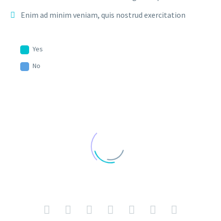
Enim ad minim veniam, quis nostrud exercitation
Yes
No
JENIFFER BURNS