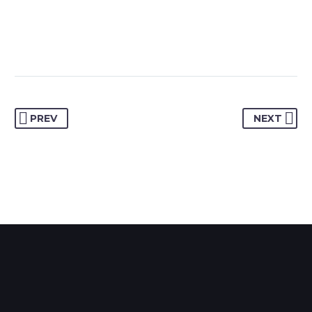
Creative Heads Inc.
TheGem comes with an extended powerful theme
options panel, which allows you to customize just
anything in an appearance of your website – with few
clicks.
PREV
NEXT