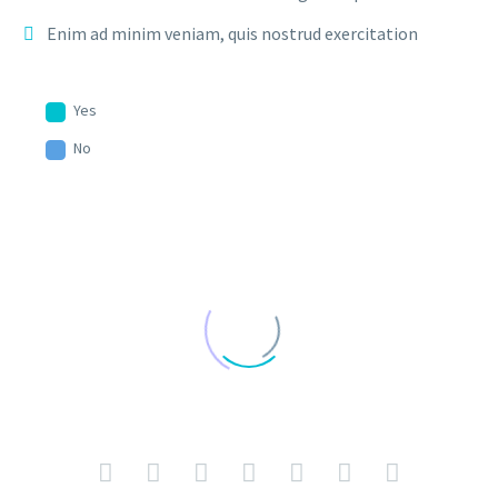
Enim ad minim veniam, quis nostrud exercitation
Yes
No
JENIFFER BURNS