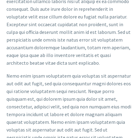
exercitation ullamco laboris nisi ut aliquip ex ea commodo
consequat. Duis aute irure dolor in reprehenderit in
voluptate velit esse cillum dolore eu fugiat nulla pariatur.
Excepteur sint occaecat cupidatat non proident, sunt in
culpa qui officia deserunt mollit anim id est laborum. Sed ut
perspiciatis unde omnis iste natus error sit voluptatem
accusantium doloremque laudantium, totam rem aperiam,
eaque ipsa quae ab illo inventore veritatis et quasi
architecto beatae vitae dicta sunt explicabo.
Nemo enim ipsam voluptatem quia voluptas sit aspernatur
aut odit aut fugit, sed quia consequuntur magni dolores eos
qui ratione voluptatem sequi nesciunt. Neque porro
quisquam est, qui dolorem ipsum quia dolor sit amet,
consectetur, adipisci velit, sed quia non numquam eius modi
tempora incidunt ut labore et dolore magnam aliquam
quaerat voluptatem. Nemo enim ipsam voluptatem quia
voluptas sit aspernatur aut odit aut fugit. Sed ut
perspiciatis unde omnis iste natus error sit voluptatem